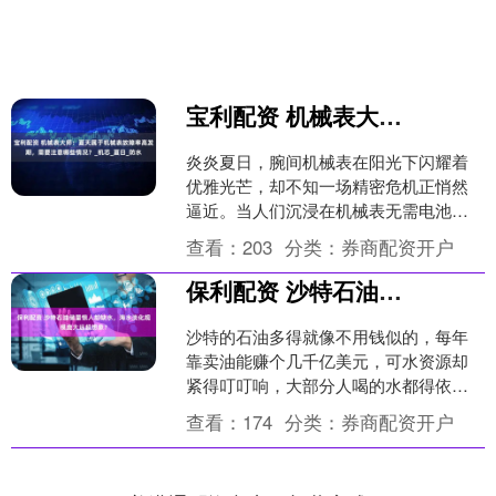
宝利配资 机械表大师：夏天属于机械表故障率高发期，需要注意哪些情况？_机芯_夏日_防水
炎炎夏日，腕间机械表在阳光下闪耀着
优雅光芒，却不知一场精密危机正悄然
逼近。当人们沉浸在机械表无需电池的
便利假象中时，高温高湿的环境正悄然
查看：
203
分类：
券商配资开户
成为精密机芯的无情杀手。....
保利配资 沙特石油储量惊人却缺水，海水淡化规模庞大远超想象？
沙特的石油多得就像不用钱似的，每年
靠卖油能赚个几千亿美元，可水资源却
紧得叮叮响，大部分人喝的水都得依靠
海水淡化厂搞出来的。 数据显示，他们
查看：
174
分类：
券商配资开户
每天把海水变成淡水的量....