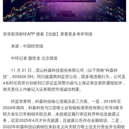
登录新浪财经APP 搜索【信披】查看更多考评等级
来源：中国经营报
中经记者 颜世龙 北京报道
11 月 21 日，昆山科森科技股份有限公司（以下简称“科森科
技”，603626.SH）同日披露两则监管公告，因多项违规行为，公司及
4名时任高管分别收到江苏证监局警示函与上海证券交易所通报批评，
相关责任人均被记入证券期货市场诚信档案。
经监管查明，科森科技核心违规涉及三方面。一是，2018年至
2024年期间，科森科技与江苏唯士达智能检测系统有限公司等3家关
联方发生日常购销关联交易，未按规定履行审议程序和信息披露义
务，迟至2025年4月才补充披露，且披露公告存在金额错误。二是，
2022年科森科技以购销往来款名义向关联方唯士达支付资金并当期收