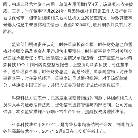
回，构成非经营性资金占用，单笔占用周期1至4天，该事项未依法披
露。三是，时任董事李进2024年1月因涉嫌对非国家工作人员行贿罪
被取保候审，但李进隐瞒相关被司法机关立案侦查情况，导致其董事
候选人信息中未披露相关情形，直至2025年7月收到刑事判决书后才
辞职。
监管部门明确责任认定：时任董事长徐金根、时任财务总监向雪
梅对关联交易及资金占用违规负主要责任；时任董事瞿李平对关联交
易违规承担责任；李进因隐瞒涉案情况单独追责。江苏证监局要求科
森科技10个工作日内提交整改报告，上交所对科森科技，时任董事
长、总经理徐金根，时任财务总监、副总经理、董事向雪梅，时任董
事瞿李平，时任副总经理、董事李进予以通报批评。对于该纪律处
分，将通报中国证监会，并记入证券期货市场诚信档案数据库。
科森科技方面表示，已高度重视监管指出的问题，将组织相关人
员深入学习证券法律法规，强化信息披露管理与内部控制。公司方面
强调，本次监管措施不影响正常生产经营，提醒投资者理性决策。
科森科技成立于2010年，是专业从事精密结构件研发、制造与服
务的高新技术企业，2017年2月9日在上交所主板上市。