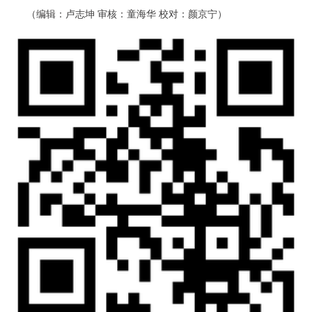
（编辑：卢志坤 审核：童海华 校对：颜京宁）