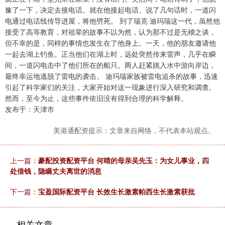
豫了一下，决定去接电话。就在他接起电话、说了几句话时，一道闪
电通过电话线传导进屋，将他劈死。 到了瑞克·迪玛瑞这一代，虽然他
接受了高等教育，对祖辈的故事不以为然，认为那不过是无稽之谈，
但不幸的是，同样的事情也发生在了他身上。一天，他的朋友邀请他
一起去湖上钓鱼。正当他们在湖上时，远处突然传来雷声，几乎在瞬
间，一道闪电击中了他们所在的船只。两人赶紧跳入水中游向岸边，
最终幸运地逃脱了雷电的袭击。 迪玛瑞家族被雷电追杀的故事，迅速
引起了科学家们的关注，大家开始对这一现象进行深入研究和调查。
然而，至今为止，这些事件依旧没有得到合理的科学解释。
发布于：天津市
美港通配资提示：文章来自网络，不代表本站观点。
上一篇：
豪配投资配资平台 何晴的母亲吴先玉：为女儿事业，四
处借钱，隐瞒丈夫离世的消息
下一篇：
宝盈国际配资平台 长效生长激素帕西生长激素获批
相关文章