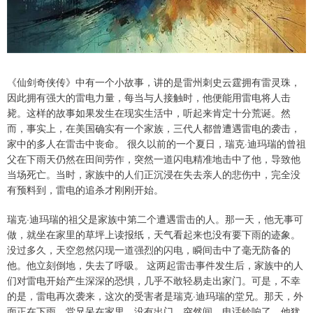
《仙剑奇侠传》中有一个小故事，讲的是雷州刺史云霆拥有雷灵珠，
因此拥有强大的雷电力量，每当与人接触时，他便能用雷电将人击
毙。这样的故事如果发生在现实生活中，听起来肯定十分荒诞。然
而，事实上，在美国确实有一个家族，三代人都曾遭遇雷电的袭击，
家中的多人在雷击中丧命。 很久以前的一个夏日，瑞克·迪玛瑞的曾祖
父在下雨天仍然在田间劳作，突然一道闪电精准地击中了他，导致他
当场死亡。当时，家族中的人们正沉浸在失去亲人的悲伤中，完全没
有预料到，雷电的追杀才刚刚开始。
瑞克·迪玛瑞的祖父是家族中第二个遭遇雷击的人。那一天，他无事可
做，就坐在家里的草坪上读报纸，天气看起来也没有要下雨的迹象。
没过多久，天空忽然闪现一道强烈的闪电，瞬间击中了毫无防备的
他。他立刻倒地，失去了呼吸。 这两起雷击事件发生后，家族中的人
们对雷电开始产生深深的恐惧，几乎不敢轻易走出家门。可是，不幸
的是，雷电再次袭来，这次的受害者是瑞克·迪玛瑞的堂兄。那天，外
面正在下雨，堂兄呆在家里，没有出门。突然间，电话铃响了，他犹