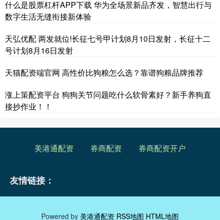
什么是股票杠杆APP下载 华为全场景新品齐发，智慧出行与
数字生活无缝衔接新体验
天弘优配 两发就位!长征七号甲计划8月10日发射，长征十二
号计划8月16日发射
天猫配资端官网 高性价比狗粮怎么选？靠谱狗粮品牌推荐
涨上策配资平台 狗狗关节问题吃什么软骨素好？新手养狗直
接抄作业！！
美港通配资
券商配资
券商配资开户
友情链接：
Powered by
美港通配资
RSS地图
HTML地图