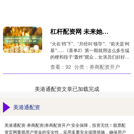
杠杆配资网 未来她们会一直在桌上！《喜单2》女演员们“鲨”疯了_房主任_段子_喜剧
“火在‘裆’下”、“月经叫‘领导’”、“前夫是‘柯
基’”......《喜单2》第一期就用这么多生猛
的梗和段子“轰炸”观众，女演员们好好的
一张嘴真会长啊，说的段子....
查看：
92
分类：
券商配资开户
美港通配资文章已加载完成
美港通配资
美港通配资-券商配资|券商配资开户:安全保障，投资无忧！股票配
资官网重视用户资金的安全性，采用多重安全保障措施，确保用户