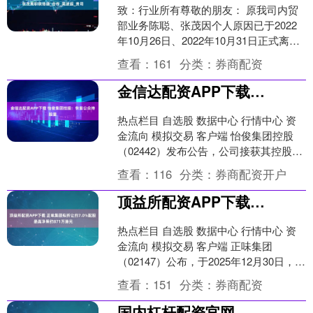
致：行业所有尊敬的朋友： 原我司内贸
部业务陈聪、张茂因个人原因已于2022
年10月26日、2022年10月31日正式离
职，我司郑重声明，其今后在外的一切
查看：
161
分类：
券商配资
业务活动....
金信达配资APP下载 怡俊集团控股：恢复公众持股量
热点栏目 自选股 数据中心 行情中心 资
金流向 模拟交易 客户端 怡俊集团控股
（02442）发布公告，公司接获其控股股
东天赋通知，于2026年1月21日，天赋
查看：
116
分类：
券商配资开户
于....
顶益所配资APP下载 正味集团拟折让约7.0%配股 最高净筹约871万港元
热点栏目 自选股 数据中心 行情中心 资
金流向 模拟交易 客户端 正味集团
（02147）公布，于2025年12月30日，公
司拟透过配售代理向不少于六名承配人
查看：
151
分类：
券商配资
按每....
国内杠杆配资官网 农业银行获中国平安保险(集团)增持4057.4万股 每股作价约5.63港元