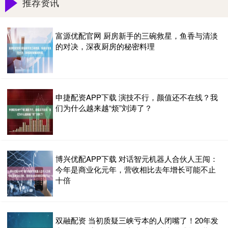
推荐资讯
富源优配官网 厨房新手的三碗救星，鱼香与清淡
的对决，深夜厨房的秘密料理
申捷配资APP下载 演技不行，颜值还不在线？我
们为什么越来越“烦”刘涛了？
博兴优配APP下载 对话智元机器人合伙人王闯：
今年是商业化元年，营收相比去年增长可能不止
十倍
双融配资 当初质疑三峡亏本的人闭嘴了！20年发