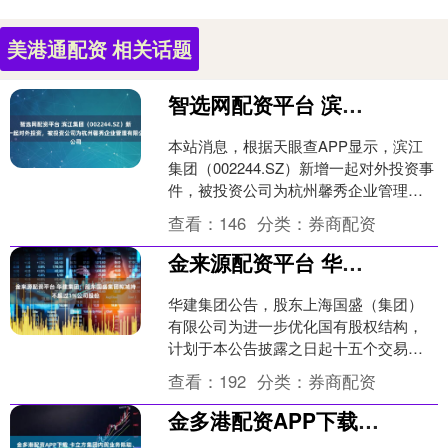
美港通配资 相关话题
智选网配资平台 滨江集团（002244.SZ）新增一起对外投资，被投资公司为杭州馨秀企业管理有限公司
本站消息，根据天眼查APP显示，滨江
集团（002244.SZ）新增一起对外投资事
件，被投资公司为杭州馨秀企业管理有
限公司，法定代表人练达，投资占比为
查看：
146
分类：
券商配资
49.5%。....
金来源配资平台 华建集团：股东国盛集团拟减持不超过1%公司股份
华建集团公告，股东上海国盛（集团）
有限公司为进一步优化国有股权结构，
计划于本公告披露之日起十五个交易日
后的三个月内，即2025年9月3日至2025
查看：
192
分类：
券商配资
年12月2日期....
金多港配资APP下载 卡立方集团内贸业务陈聪、张茂离职联络函_合作_吴波超_贵司