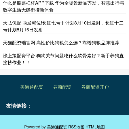
什么是股票杠杆APP下载 华为全场景新品齐发，智慧出行与
数字生活无缝衔接新体验
天弘优配 两发就位!长征七号甲计划8月10日发射，长征十二
号计划8月16日发射
天猫配资端官网 高性价比狗粮怎么选？靠谱狗粮品牌推荐
涨上策配资平台 狗狗关节问题吃什么软骨素好？新手养狗直
接抄作业！！
美港通配资
券商配资
券商配资开户
友情链接：
Powered by
美港通配资
RSS地图
HTML地图