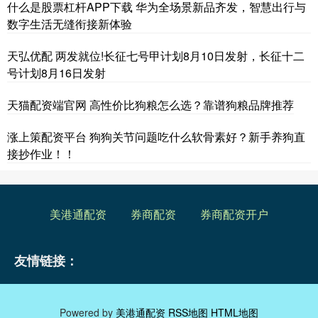
什么是股票杠杆APP下载 华为全场景新品齐发，智慧出行与
数字生活无缝衔接新体验
天弘优配 两发就位!长征七号甲计划8月10日发射，长征十二
号计划8月16日发射
天猫配资端官网 高性价比狗粮怎么选？靠谱狗粮品牌推荐
涨上策配资平台 狗狗关节问题吃什么软骨素好？新手养狗直
接抄作业！！
美港通配资
券商配资
券商配资开户
友情链接：
Powered by
美港通配资
RSS地图
HTML地图